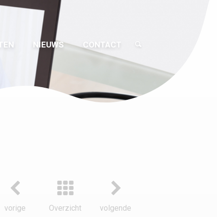
TEN
NIEUWS
CONTACT
vorige
Overzicht
volgende