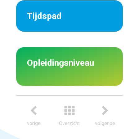
Tijdspad
Opleidingsniveau
vorige
Overzicht
volgende